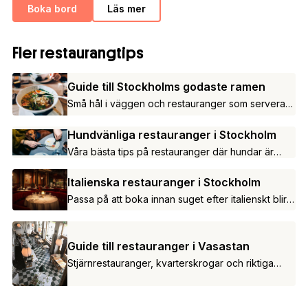
Boka bord
Läs mer
Fler restaurangtips
Guide till Stockholms godaste ramen
Små hål i väggen och restauranger som serverar
den oemotståndliga japanska nudelsoppan.
Hundvänliga restauranger i Stockholm
Våra bästa tips på restauranger där hundar är
tillåtna.
Italienska restauranger i Stockholm
Passa på att boka innan suget efter italienskt blir
för stort.
Guide till restauranger i Vasastan
Stjärnrestauranger, kvarterskrogar och riktiga
klassiker.