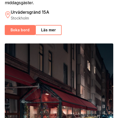
middagsgäster.
Urvädersgränd 15A
Stockholm
Boka bord
Läs mer