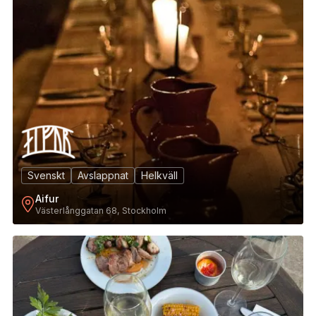
Svenskt
Avslappnat
Helkväll
Aifur
Västerlånggatan 68, Stockholm
6