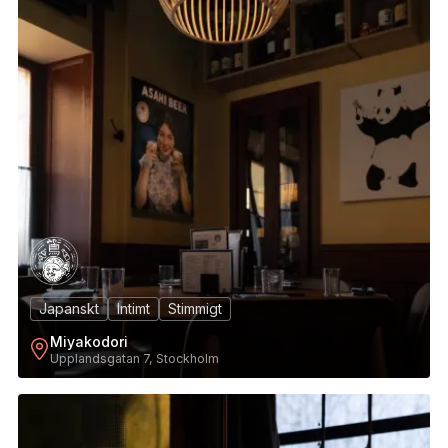
Japanskt
Intimt
Stimmigt
Miyakodori
Upplandsgatan 7, Stockholm
3