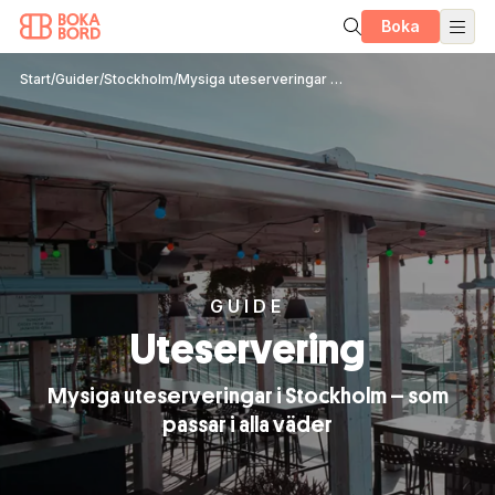
Boka
Start
/
Guider
/
Stockholm
/
Mysiga uteserveringar när vädret inte är på topp
GUIDE
Uteservering
Mysiga uteserveringar i Stockholm – som
passar i alla väder