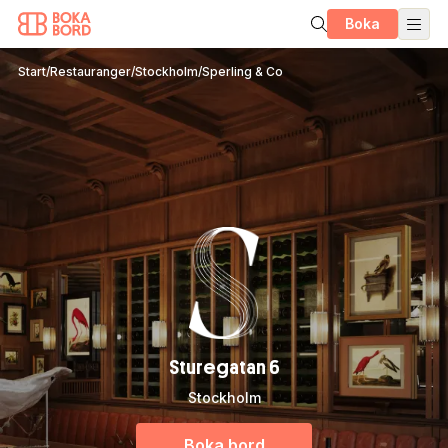
Boka
Start
/
Restauranger
/
Stockholm
/
Sperling & Co
Sturegatan 6
Stockholm
Boka bord