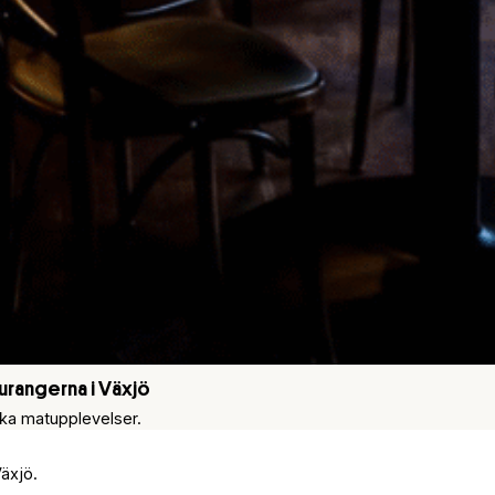
aurangerna i Växjö
ska matupplevelser.
äxjö.