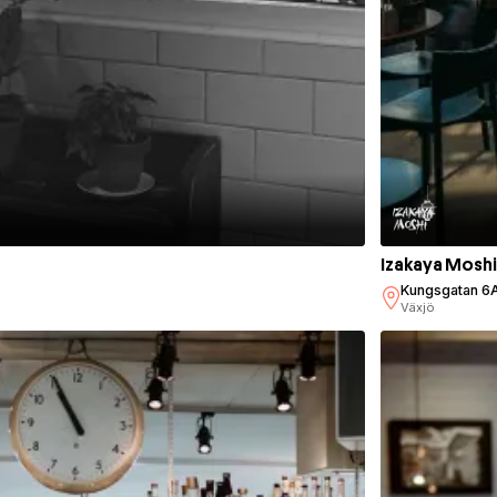
Izakaya Moshi
Kungsgatan 6
Växjö