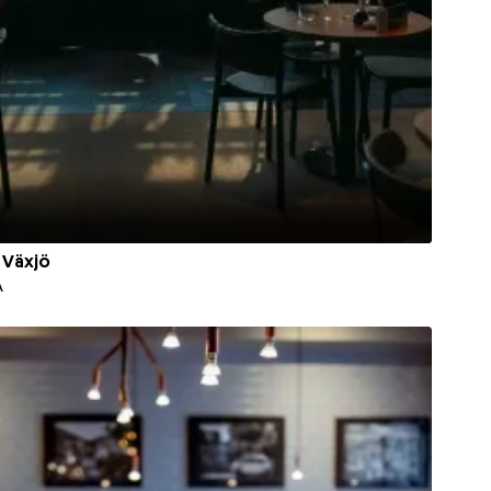
 Växjö
A