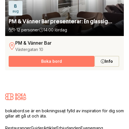
8
aug
PM & Vänner Bar presenterar: En glassig
sommarfest med Mange Schmidt – 8 augusti
1-12 personer
14:00 lördag
PM & Vänner Bar
Västergatan 10
Boka bord
Info
bokabord.se är en bokningssajt fylld av inspiration för dig som
gillar att gå ut och äta.
Restauranger
Guider
Artiklar
Erbjudanden
Evenemang