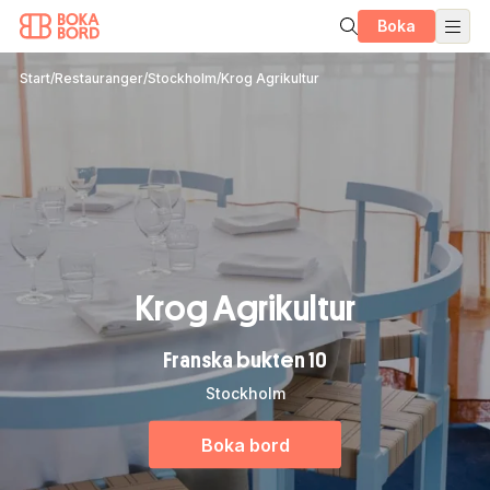
Boka
Start
/
Restauranger
/
Stockholm
/
Krog Agrikultur
Krog Agrikultur
Franska bukten 10
Stockholm
Boka bord