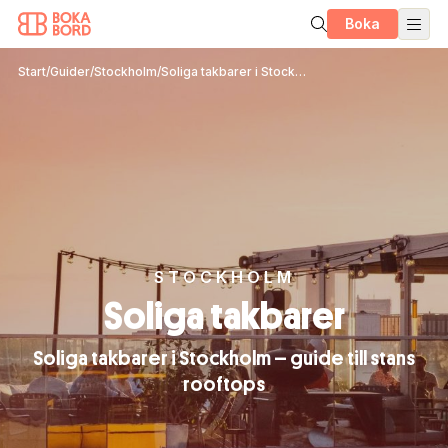
Boka
Start
/
Guider
/
Stockholm
/
Soliga takbarer i Stockholm – guide till stans rooftops
STOCKHOLM
Soliga takbarer
Soliga takbarer i Stockholm – guide till stans
rooftops