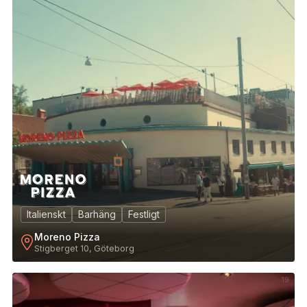
Italienskt
Barhäng
Festligt
Moreno Pizza
Stigberget 10, Göteborg
19