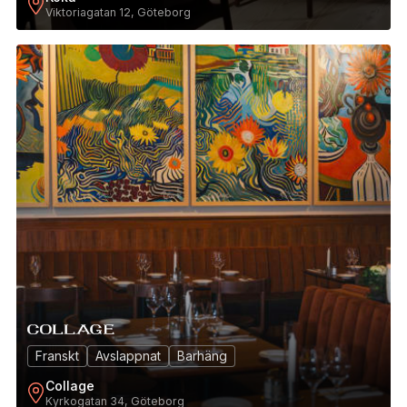
Viktoriagatan 12, Göteborg
14
Franskt
Avslappnat
Barhäng
Collage
Kyrkogatan 34, Göteborg