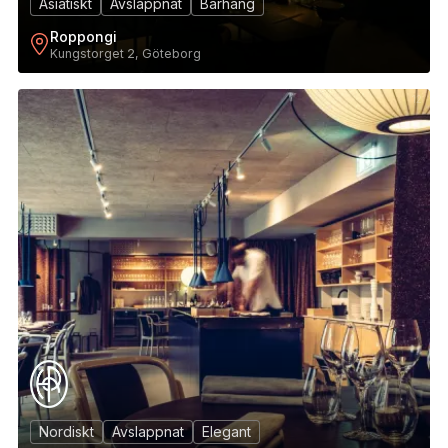
Asiatiskt
Avslappnat
Barhäng
Roppongi
Kungstorget 2, Göteborg
12
Nordiskt
Avslappnat
Elegant