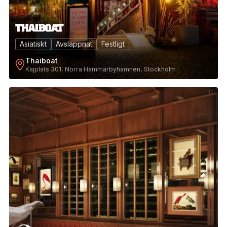
Asiatiskt
Avslappnat
Festligt
Thaiboat
Kajplats 301, Norra Hammarbyhamnen, Stockholm
10