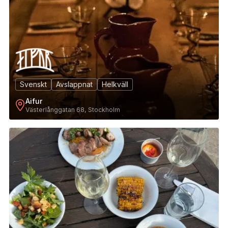
Svenskt
Avslappnat
Helkväll
Aifur
Västerlånggatan 68, Stockholm
6