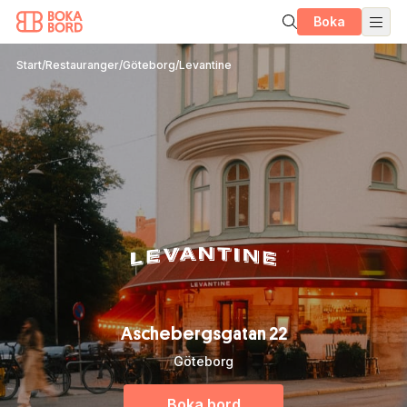
Boka
Start
/
Restauranger
/
Göteborg
/
Levantine
Aschebergsgatan 22
Göteborg
Boka bord