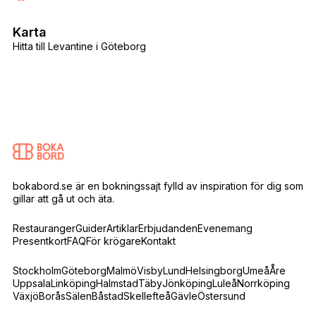
Karta
Hitta till Levantine i Göteborg
bokabord.se är en bokningssajt fylld av inspiration för dig som
gillar att gå ut och äta.
Restauranger
Guider
Artiklar
Erbjudanden
Evenemang
Presentkort
FAQ
För krögare
Kontakt
Stockholm
Göteborg
Malmö
Visby
Lund
Helsingborg
Umeå
Åre
Uppsala
Linköping
Halmstad
Täby
Jönköping
Luleå
Norrköping
Växjö
Borås
Sälen
Båstad
Skellefteå
Gävle
Östersund