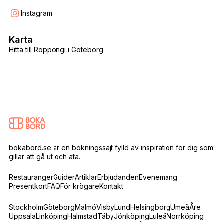
Instagram
Karta
Hitta till Roppongi i Göteborg
bokabord.se är en bokningssajt fylld av inspiration för dig som
gillar att gå ut och äta.
Restauranger
Guider
Artiklar
Erbjudanden
Evenemang
Presentkort
FAQ
För krögare
Kontakt
Stockholm
Göteborg
Malmö
Visby
Lund
Helsingborg
Umeå
Åre
Uppsala
Linköping
Halmstad
Täby
Jönköping
Luleå
Norrköping