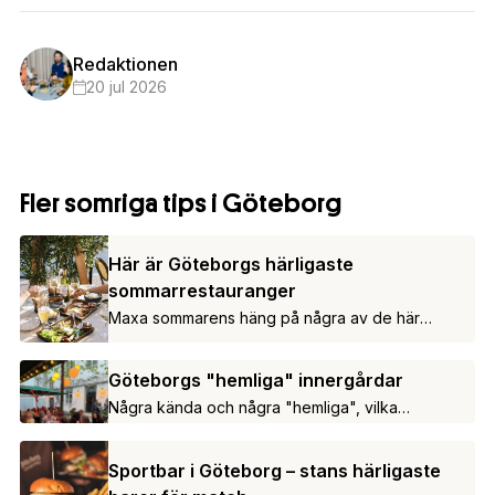
Redaktionen
20 jul 2026
Fler somriga tips i Göteborg
Här är Göteborgs härligaste
sommarrestauranger
Maxa sommarens häng på några av de här
restaurangerna.
Göteborgs "hemliga" innergårdar
Några kända och några "hemliga", vilka
innergårdar känner du till sedan innan?
Sportbar i Göteborg – stans härligaste