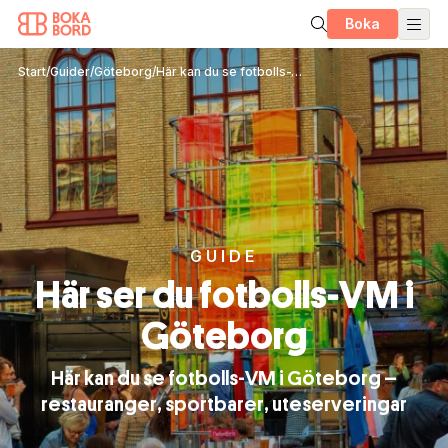
Boka
Start
/
Guider
/
Göteborg
/
Här kan du se fotbolls-VM i Göteborg
GUIDE
Här ser du fotbolls-VM i
Göteborg
Här kan du se fotbolls-VM i Göteborg –
restauranger, sportbarer, uteserveringar