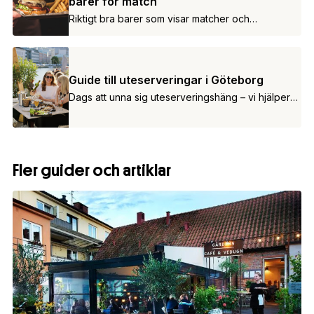
barer för match
Riktigt bra barer som visar matcher och
mästerskap.
Guide till uteserveringar i Göteborg
Dags att unna sig uteserveringshäng – vi hjälper
dig hitta de bästa ställena!
Fler guider och artiklar