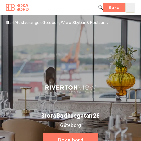
Boka
Start
/
Restauranger
/
Göteborg
/
View Skybar & Restaurant
Stora Badhusgatan 26
Göteborg
Boka bord