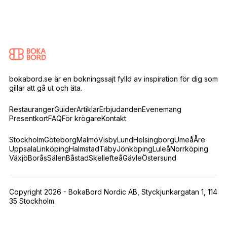
bokabord.se är en bokningssajt fylld av inspiration för dig som
gillar att gå ut och äta.
Restauranger
Guider
Artiklar
Erbjudanden
Evenemang
Presentkort
FAQ
För krögare
Kontakt
Stockholm
Göteborg
Malmö
Visby
Lund
Helsingborg
Umeå
Åre
Uppsala
Linköping
Halmstad
Täby
Jönköping
Luleå
Norrköping
Växjö
Borås
Sälen
Båstad
Skellefteå
Gävle
Östersund
Copyright 2026 - BokaBord Nordic AB, Styckjunkargatan 1, 114
35 Stockholm