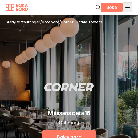
Boka
Start
/
Restauranger
/
Göteborg
/
Corner, Gothia Towers
Mässans gata 16
Göteborg
Boka bord