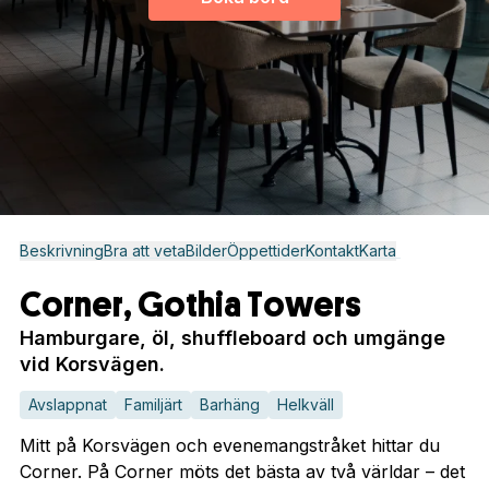
Beskrivning
Bra att veta
Bilder
Öppettider
Kontakt
Karta
Corner, Gothia Towers
Hamburgare, öl, shuffleboard och umgänge
vid Korsvägen.
Avslappnat
Familjärt
Barhäng
Helkväll
Mitt på Korsvägen och evenemangstråket hittar du
Corner. På Corner möts det bästa av två världar – det