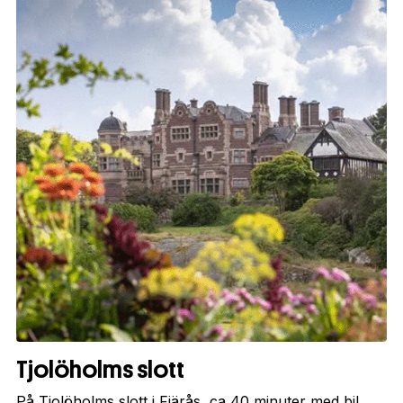
Tjolöholms slott
På Tjolöholms slott i Fjärås, ca 40 minuter med bil