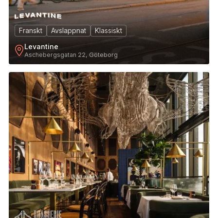
Franskt
Avslappnat
Klassiskt
Levantine
Aschebergsgatan 22, Göteborg
10