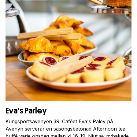
Eva's Parley
Kungsportsavenyen 39. Caféet Eva's Paley på
Avenyn serverar en säsongsbetonad Afternoon tea-
buffé varje onsdag mellan kl 16-19. Njut av nybakade