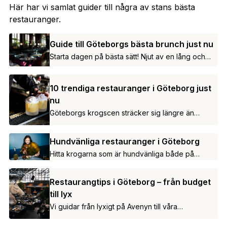
Här har vi samlat guider till några av stans bästa
restauranger.
Guide till Göteborgs bästa brunch just nu
Starta dagen på bästa sätt! Njut av en lång och
god brunch.
10 trendiga restauranger i Göteborg just
nu
Göteborgs krogscen sträcker sig längre än
Avenyn och klassiska fiskrestauranger.
Hundvänliga restauranger i Göteborg
Hitta krogarna som är hundvänliga både på
uteserveringen och inne i lokalen.
Restaurangtips i Göteborg – från budget
till lyx
Vi guidar från lyxigt på Avenyn till våra
budgetfavoriter.