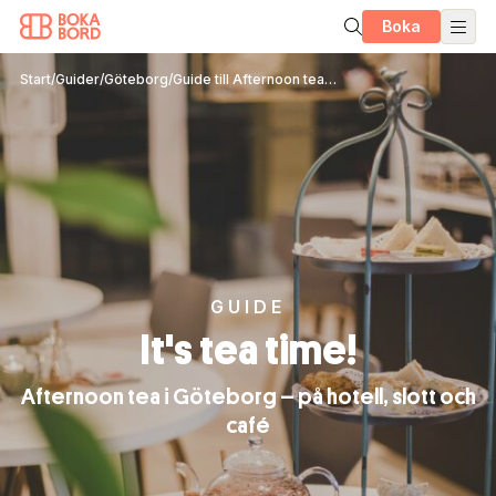
Boka
Start
/
Guider
/
Göteborg
/
Guide till Afternoon tea i Göteborg
GUIDE
It's tea time!
Afternoon tea i Göteborg – på hotell, slott och
café