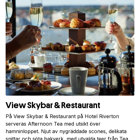
View Skybar & Restaurant
På View Skybar & Restaurant på Hotel Riverton
serveras Afternoon Tea med utsikt över
hamninloppet. Njut av nygräddade scones, delikata
snittar och söta bakverk, med utvalda teer från Tea