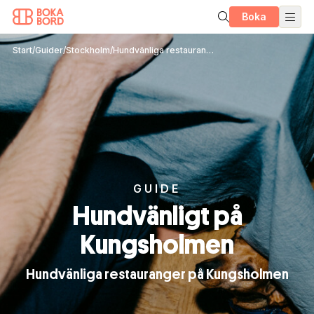
Boka
Start
/
Guider
/
Stockholm
/
Hundvänliga restauranger på Kungsholmen
GUIDE
Hundvänligt på
Kungsholmen
Hundvänliga restauranger på Kungsholmen