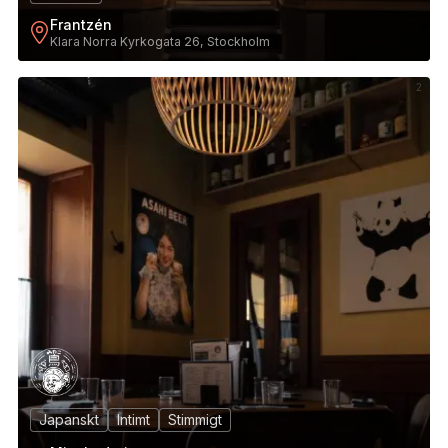
Frantzén
Klara Norra Kyrkogata 26, Stockholm
2
Japanskt
Intimt
Stimmigt