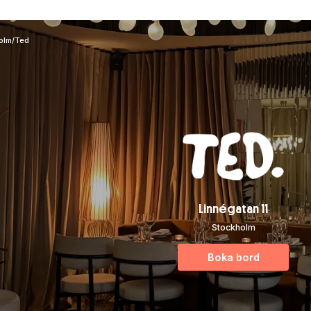
olm
/
Ted
Linnégatan 11
Stockholm
Boka bord