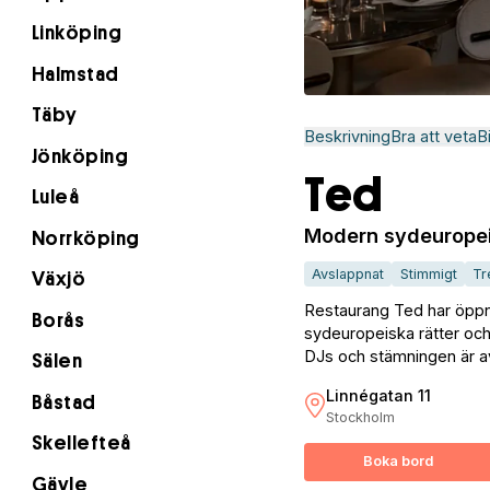
Linköping
Halmstad
Täby
Beskrivning
Bra att veta
B
Jönköping
Ted
Luleå
Modern sydeuropei
Norrköping
Avslappnat
Stimmigt
Tr
Växjö
Restaurang Ted har öppna
Borås
sydeuropeiska rätter och u
DJs och stämningen är 
Sälen
Linnégatan 11
Båstad
Stockholm
Skellefteå
Boka bord
Gävle