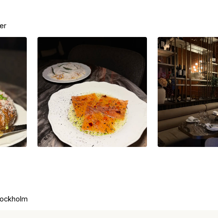
er
tockholm