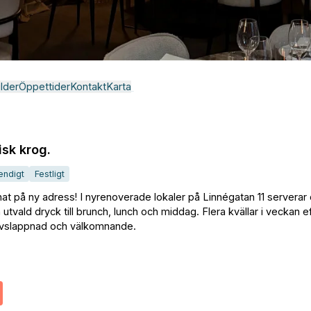
ilder
Öppettider
Kontakt
Karta
sk krog.
endigt
Festligt
t på ny adress! I nyrenoverade lokaler på Linnégatan 11 serverar
tvald dryck till brunch, lunch och middag. Flera kvällar i veckan ef
avslappnad och välkomnande.