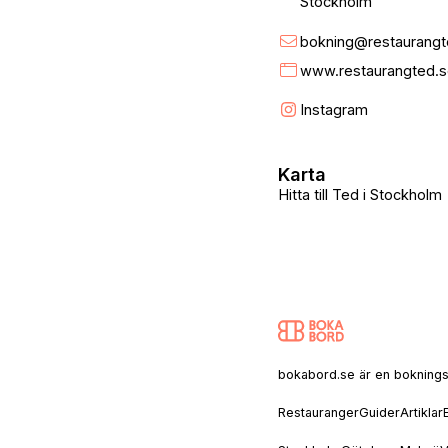
Stockholm
bokning@restaurangt
www.restaurangted.s
Instagram
Karta
Hitta till Ted i Stockholm
bokabord.se är en bokningssaj
Restauranger
Guider
Artiklar