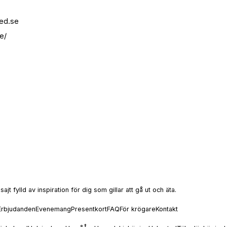
ed.se
e/
t fylld av inspiration för dig som gillar att gå ut och äta.
Erbjudanden
Evenemang
Presentkort
FAQ
För krögare
Kontakt