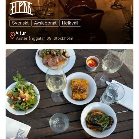
Svenskt
Avslappnat
Helkväll
Aifur
Västerlånggatan 68, Stockholm
6