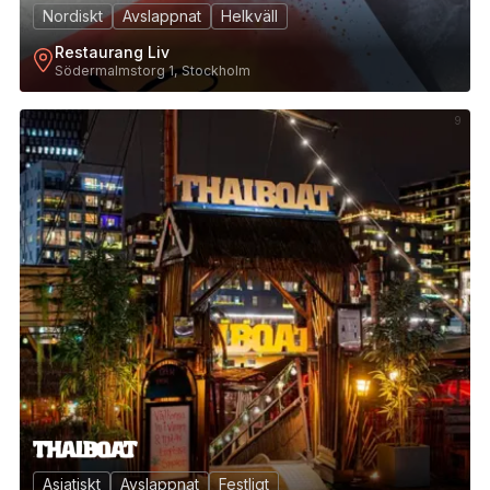
Nordiskt
Avslappnat
Helkväll
Restaurang Liv
Södermalmstorg 1, Stockholm
9
Asiatiskt
Avslappnat
Festligt