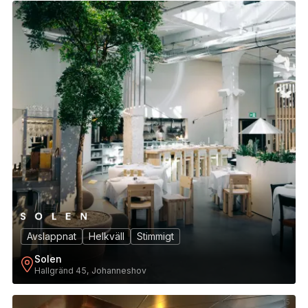
14
Avslappnat
Helkväll
Stimmigt
Solen
Hallgränd 45, Johanneshov
15