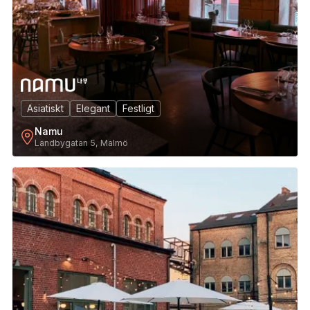
Asiatiskt
Elegant
Festligt
Namu
Landbygatan 5, Malmö
8