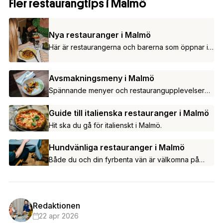
Fler restaurangtips i Malmö
Nya restauranger i Malmö
Här är restaurangerna och barerna som öppnar i
Malmö under 2026.
Avsmakningsmeny i Malmö
Spännande menyer och restaurangupplevelser
utöver det vanliga.
Guide till italienska restauranger i Malmö
Hit ska du gå för italienskt i Malmö.
Hundvänliga restauranger i Malmö
Både du och din fyrbenta vän är välkomna på
dessa krogar i Malmö!
Redaktionen
22 apr 2026