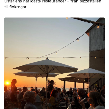
Österlens härligaste restauranger – från pizzaställen
till finkrogar.