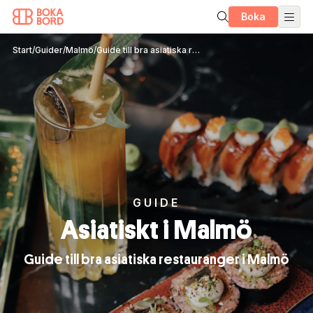
Boka
Start
/
Guider
/
Malmö
/
Guide till bra asiatiska restauranger i Malmö
GUIDE
Asiatiskt i Malmö
Guide till bra asiatiska restauranger i Malmö