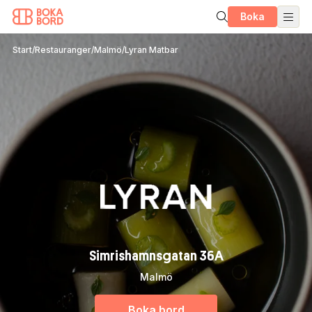
Boka
Start
/
Restauranger
/
Malmö
/
Lyran Matbar
Simrishamnsgatan 36A
Malmö
Boka bord