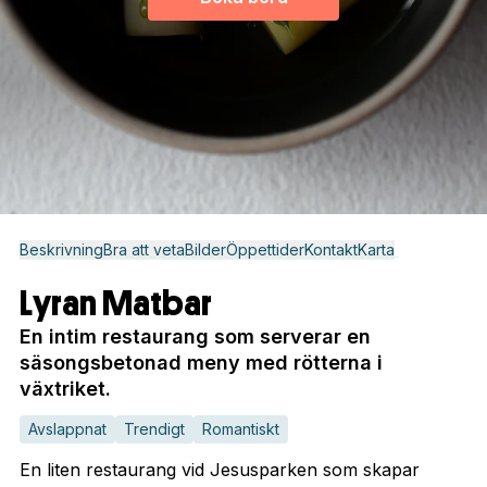
Beskrivning
Bra att veta
Bilder
Öppettider
Kontakt
Karta
Lyran Matbar
En intim restaurang som serverar en
säsongsbetonad meny med rötterna i
växtriket.
Avslappnat
Trendigt
Romantiskt
En liten restaurang vid Jesusparken som skapar