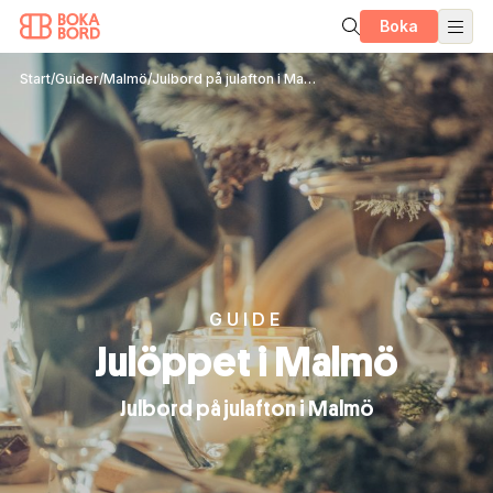
Boka
Start
/
Guider
/
Malmö
/
Julbord på julafton i Malmö – restauranger som har öppet
GUIDE
Julöppet i Malmö
Julbord på julafton i Malmö