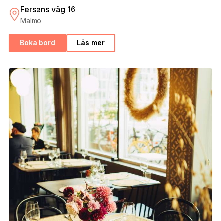
Fersens väg 16
Malmö
Boka bord
Läs mer