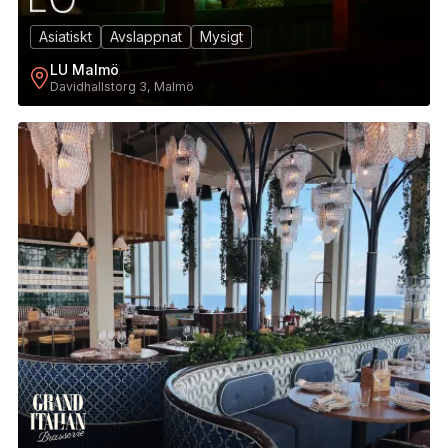
Asiatiskt
Avslappnat
Mysigt
LU Malmö
Davidhallstorg 3, Malmö
5