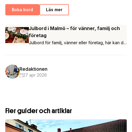
Boka bord
Läs mer
Julbord i Malmö – för vänner, familj och
företag
Julbord för familj, vänner eller företag, här kan du
hitta årets julbord i Malmö.
Redaktionen
27 apr 2026
Fler guider och artiklar