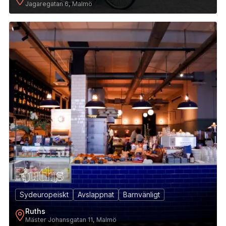
Jagaregatan 6, Malmö
9
Sydeuropeiskt
Avslappnat
Barnvänligt
Ruths
Mäster Johansgatan 11, Malmö