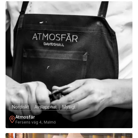
11
Nordiskt
Avslappnat
Mysigt
Atmosfär
Fersens väg 4, Malmö
12