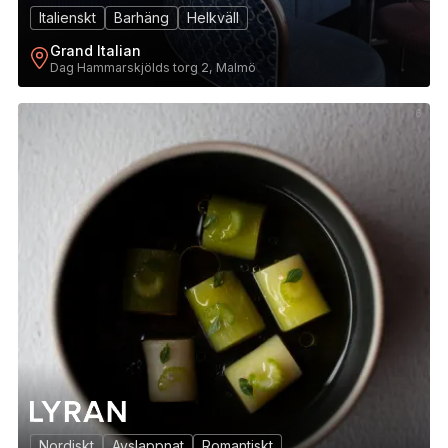
Italienskt
Barhäng
Helkväll
Grand Italian
Dag Hammarskjölds torg 2, Malmö
6
Nordiskt
Avslappnat
Romantiskt