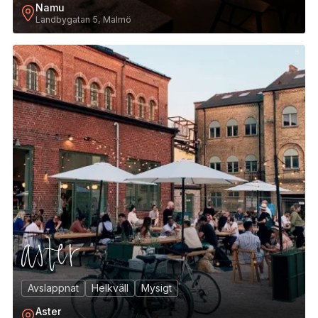
Namu
Landbygatan 5, Malmö
8
Avslappnat
Helkväll
Mysigt
Aster