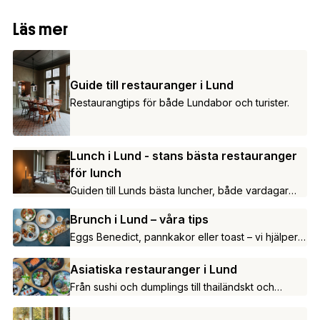
Läs mer
Guide till restauranger i Lund
Restaurangtips för både Lundabor och turister.
Lunch i Lund - stans bästa restauranger
för lunch
Guiden till Lunds bästa luncher, både vardagar
och helg.
Brunch i Lund – våra tips
Eggs Benedict, pannkakor eller toast – vi hjälper
dig att hitta till stans bästa brunch.
Asiatiska restauranger i Lund
Från sushi och dumplings till thailändskt och
kinesiskt.