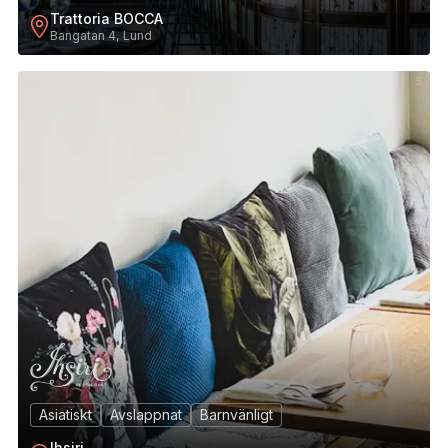
Trattoria BOCCA
Bangatan 4, Lund
5
Asiatiskt
Avslappnat
Barnvänligt
Ihsiri