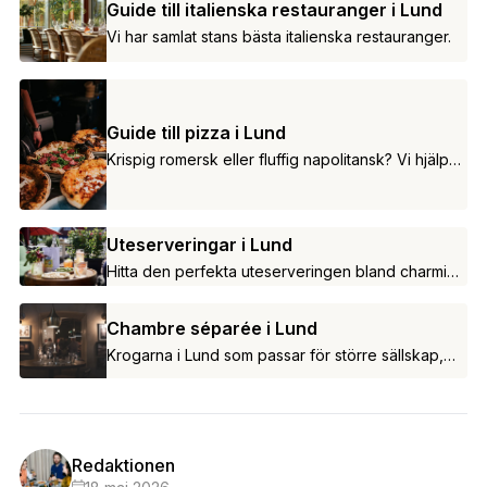
Guide till italienska restauranger i Lund
Vi har samlat stans bästa italienska restauranger.
Guide till pizza i Lund
Krispig romersk eller fluffig napolitansk? Vi hjälper
dig att hitta till Lunds bästa pizzerior.
Uteserveringar i Lund
Hitta den perfekta uteserveringen bland charmiga
gränder, livliga torg och grönskande oaser.
Chambre séparée i Lund
Krogarna i Lund som passar för större sällskap,
fest och firande.
Redaktionen