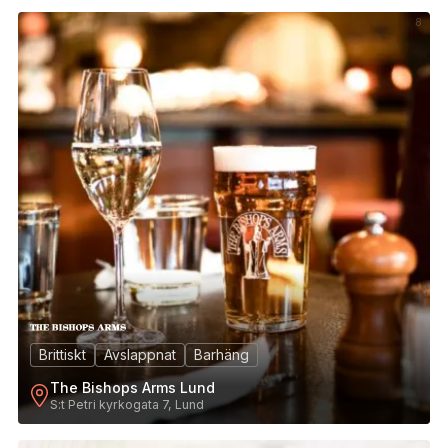
8
Brittiskt
Avslappnat
Barhäng
The Bishops Arms Lund
S:t Petri kyrkogata 7, Lund