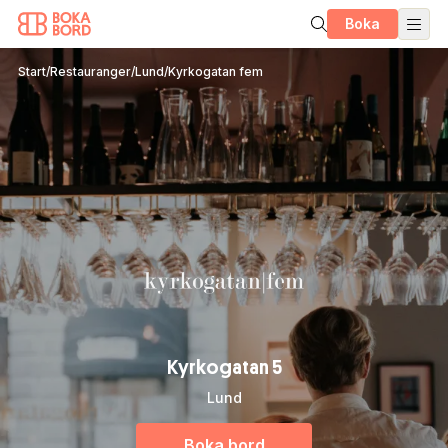
Boka
Start
/
Restauranger
/
Lund
/
Kyrkogatan fem
Kyrkogatan 5
Lund
Boka bord