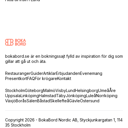
bokabord.se är en bokningssajt fylld av inspiration för dig som
gillar att gå ut och äta.
Restauranger
Guider
Artiklar
Erbjudanden
Evenemang
Presentkort
FAQ
För krögare
Kontakt
Stockholm
Göteborg
Malmö
Visby
Lund
Helsingborg
Umeå
Åre
Uppsala
Linköping
Halmstad
Täby
Jönköping
Luleå
Norrköping
Växjö
Borås
Sälen
Båstad
Skellefteå
Gävle
Östersund
Copyright 2026 - BokaBord Nordic AB, Styckjunkargatan 1, 114
35 Stockholm