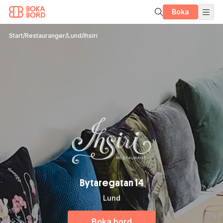
Boka
Start
/
Restauranger
/
Lund
/
Ihsiri
Bytaregatan 14
Lund
Boka bord