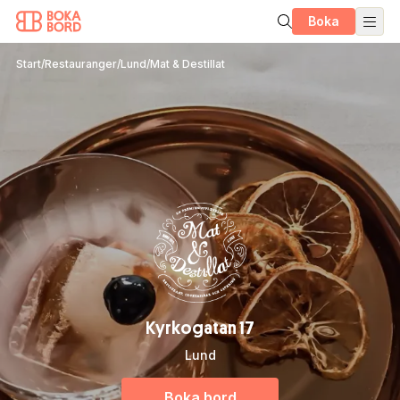
Boka
Start
/
Restauranger
/
Lund
/
Mat & Destillat
Kyrkogatan 17
Lund
Boka bord