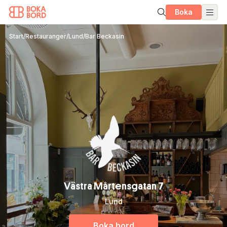
Boka
Start
/
Restauranger
/
Lund
/
Bar Beckasin
Västra Mårtensgatan 7
Lund
Boka bord