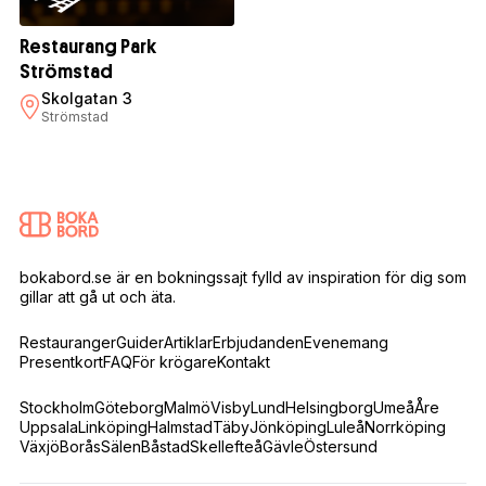
Restaurang Park
Strömstad
Skolgatan 3
Strömstad
bokabord.se är en bokningssajt fylld av inspiration för dig som
gillar att gå ut och äta.
Restauranger
Guider
Artiklar
Erbjudanden
Evenemang
Presentkort
FAQ
För krögare
Kontakt
Stockholm
Göteborg
Malmö
Visby
Lund
Helsingborg
Umeå
Åre
Uppsala
Linköping
Halmstad
Täby
Jönköping
Luleå
Norrköping
Växjö
Borås
Sälen
Båstad
Skellefteå
Gävle
Östersund