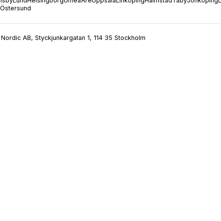
isby
Lund
Helsingborg
Umeå
Åre
Uppsala
Linköping
Halmstad
Täby
Jönköping
Östersund
Nordic AB, Styckjunkargatan 1, 114 35 Stockholm