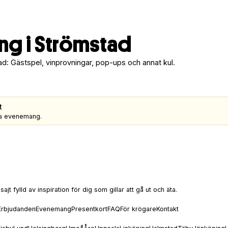
g i Strömstad
ad: Gästspel, vinprovningar, pop-ups och annat kul.
t
gra evenemang.
t fylld av inspiration för dig som gillar att gå ut och äta.
Erbjudanden
Evenemang
Presentkort
FAQ
För krögare
Kontakt