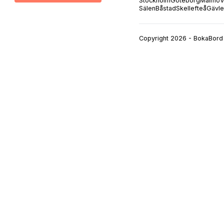
Stockholm
Göteborg
Malmö
V
Sälen
Båstad
Skellefteå
Gävle
Copyright 2026 - BokaBord 