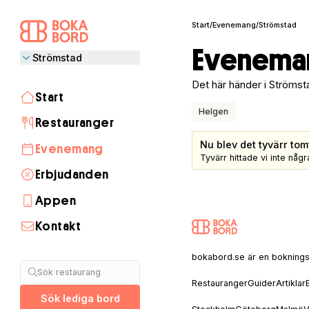
Start
/
Evenemang
/
Strömstad
Eveneman
Strömstad
Det här händer i Strömst
Start
Helgen
Restauranger
Nu blev det tyvärr tom
Evenemang
Tyvärr hittade vi inte nå
Erbjudanden
Appen
Kontakt
Stockholm
Göteborg
Malmö
Visby
Lund
Helsingborg
Umeå
Åre
Uppsala
Linköping
Halmstad
Täby
Jönköping
Luleå
Norrköping
Växjö
Borås
Sälen
Båstad
Skellefteå
Gävle
Östersund
bokabord.se är en bokningssaj
Sök restaurang
Restauranger
Guider
Artiklar
Sök lediga bord