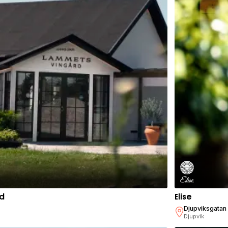
nd
Elise
Djupviksgatan
Djupvik