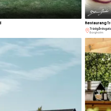
d
Restaurang T
Trädgårdsgat
Borgholm