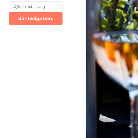
Sök restaurang
Sök lediga bord