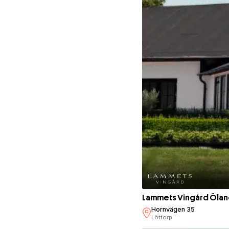
Lammets Vingård Öla
Hornvägen 35
Löttorp