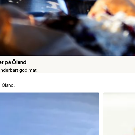
er på Öland
underbart god mat.
 Öland.