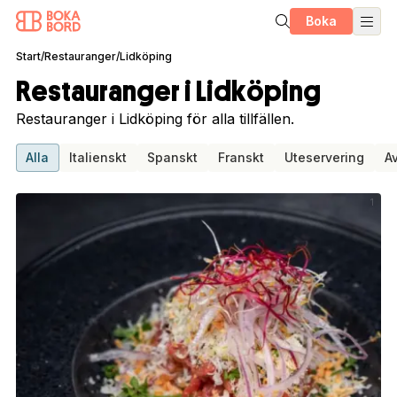
Boka
Start
/
Restauranger
/
Lidköping
Restauranger i Lidköping
Restauranger i Lidköping för alla tillfällen.
Alla
Italienskt
Spanskt
Franskt
Uteservering
A
1