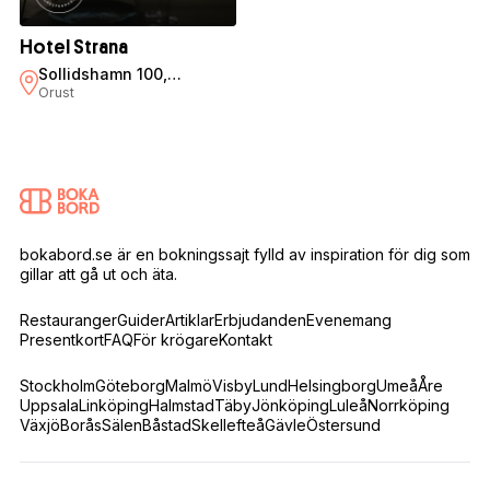
Hotel Strana
Sollidshamn 100,
Hälleviksstrand
Orust
bokabord.se är en bokningssajt fylld av inspiration för dig som
gillar att gå ut och äta.
Restauranger
Guider
Artiklar
Erbjudanden
Evenemang
Presentkort
FAQ
För krögare
Kontakt
Stockholm
Göteborg
Malmö
Visby
Lund
Helsingborg
Umeå
Åre
Uppsala
Linköping
Halmstad
Täby
Jönköping
Luleå
Norrköping
Växjö
Borås
Sälen
Båstad
Skellefteå
Gävle
Östersund