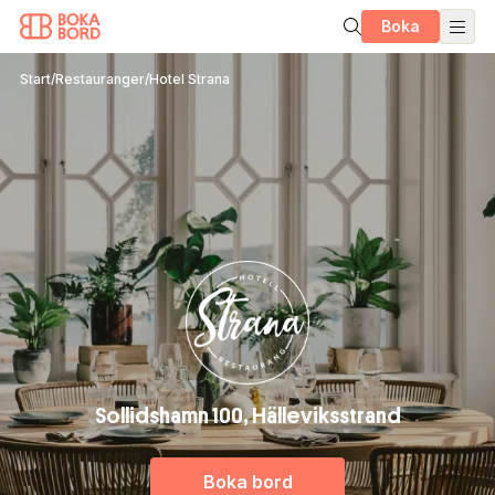
Boka
Start
/
Restauranger
/
Hotel Strana
Sollidshamn 100, Hälleviksstrand
Boka bord