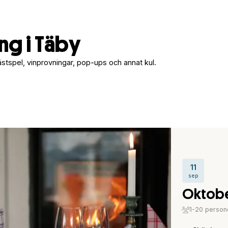
g i Täby
ästspel, vinprovningar, pop-ups och annat kul.
11
sep
Oktobe
1-20 person