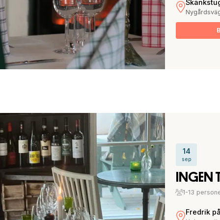
Skänkstu
Nygårdsvä
14
sep
INGEN 
1-13 person
Fredrik p