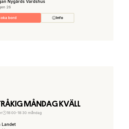
gan Nygårds Värdshus
gen 26
Boka bord
Info
TRÅKIG MÅNDAG KVÄLL
er
18:00-18:30 måndag
å Landet