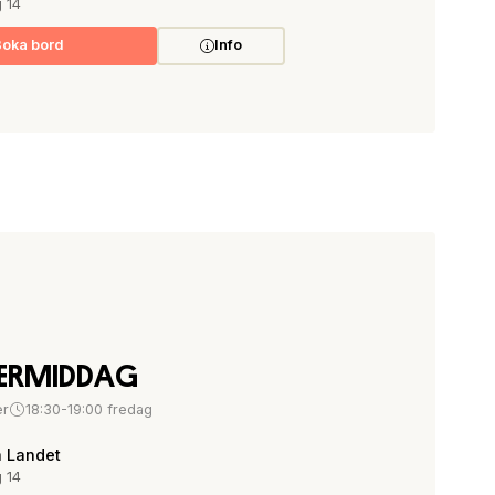
 14
Boka bord
Info
RMIDDAG
er
18:30-19:00 fredag
å Landet
 14