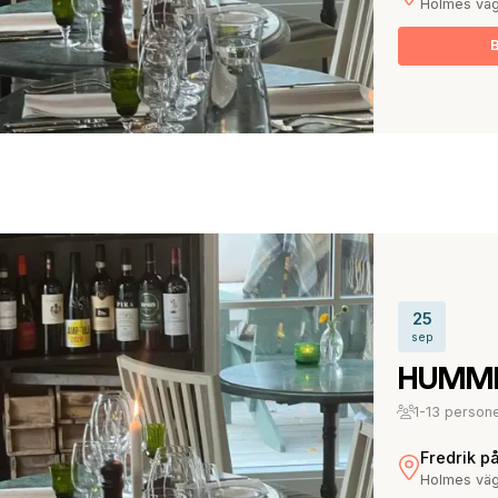
Holmes väg
25
sep
HUMME
1-13 person
Fredrik p
Holmes väg