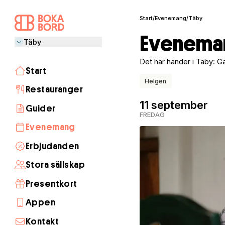
Start
/
Evenemang
/
Täby
Eveneman
Täby
Det här händer i Täby: G
Start
Helgen
Restauranger
11 september
Guider
FREDAG
Evenemang
Erbjudanden
Stora sällskap
Presentkort
Appen
Kontakt