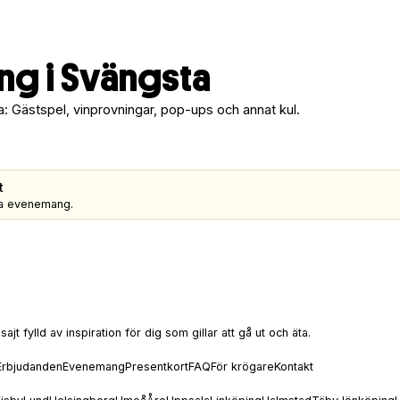
g i Svängsta
a: Gästspel, vinprovningar, pop-ups och annat kul.
t
gra evenemang.
t fylld av inspiration för dig som gillar att gå ut och äta.
Erbjudanden
Evenemang
Presentkort
FAQ
För krögare
Kontakt