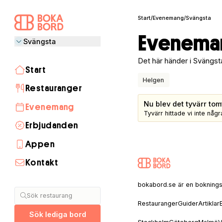
Start
/
Evenemang
/
Svängsta
Eveneman
Svängsta
Det här händer i Svängst
Start
Helgen
Restauranger
Nu blev det tyvärr tom
Evenemang
Tyvärr hittade vi inte nå
Erbjudanden
Appen
Kontakt
Stockholm
Göteborg
Malmö
Visby
Lund
Helsingborg
Umeå
Åre
Uppsala
Linköping
Halmstad
Täby
Jönköping
Luleå
Norrköping
Växjö
Borås
Sälen
Båstad
Skellefteå
Gävle
Östersund
bokabord.se är en bokningssaj
Sök restaurang
Restauranger
Guider
Artiklar
Sök lediga bord