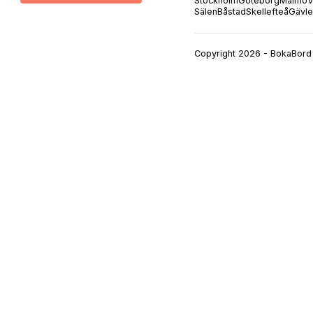
Stockholm
Göteborg
Malmö
V
Sälen
Båstad
Skellefteå
Gävle
Copyright 2026 - BokaBord 