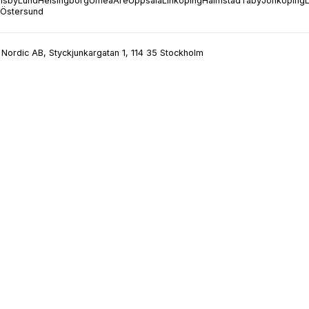
isby
Lund
Helsingborg
Umeå
Åre
Uppsala
Linköping
Halmstad
Täby
Jönköping
Östersund
Nordic AB, Styckjunkargatan 1, 114 35 Stockholm