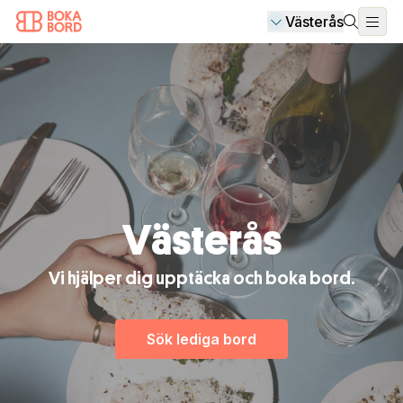
Västerås
Västerås
Vi hjälper dig upptäcka och boka bord.
Sök lediga bord