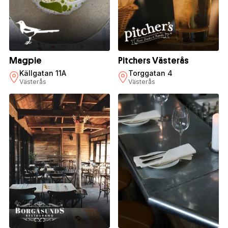
Magpie
Pitchers Västerås
Källgatan 11A
Torggatan 4
Västerås
Västerås