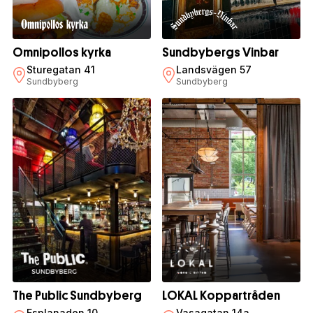
Omnipollos kyrka
Sundbybergs Vinbar
Sturegatan 41
Landsvägen 57
Sundbyberg
Sundbyberg
The Public Sundbyberg
LOKAL Koppartråden
Esplanaden 10
Vasagatan 14a