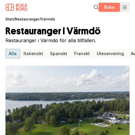
Boka
Start
/
Restauranger
/
Värmdö
Restauranger i Värmdö
Restauranger i Värmdö för alla tillfällen.
Alla
Italienskt
Spanskt
Franskt
Uteservering
A
1