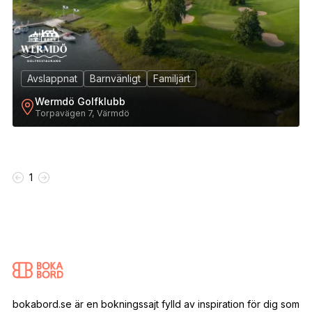
Avslappnat
Barnvänligt
Familjärt
Wermdö Golfklubb
Torpavägen 7, Värmdö
1
bokabord.se är en bokningssajt fylld av inspiration för dig som