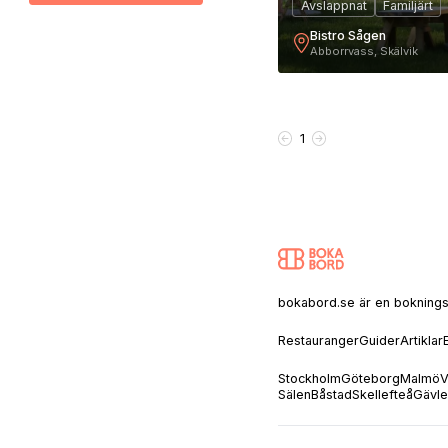
Avslappnat
Familjärt
Bistro Sågen
Abborrvass, Skälvik
1
bokabord.se är en bokningssaj
Restauranger
Guider
Artiklar
Stockholm
Göteborg
Malmö
V
Sälen
Båstad
Skellefteå
Gävle