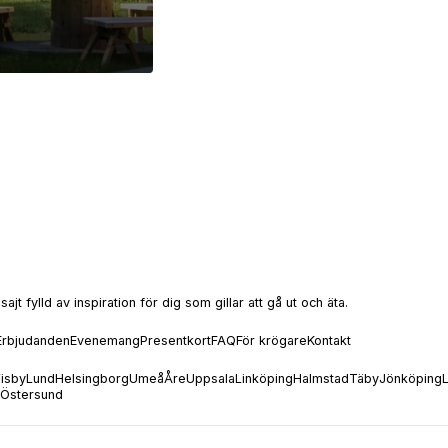
t fylld av inspiration för dig som gillar att gå ut och äta.
Erbjudanden
Evenemang
Presentkort
FAQ
För krögare
Kontakt
isby
Lund
Helsingborg
Umeå
Åre
Uppsala
Linköping
Halmstad
Täby
Jönköping
Östersund