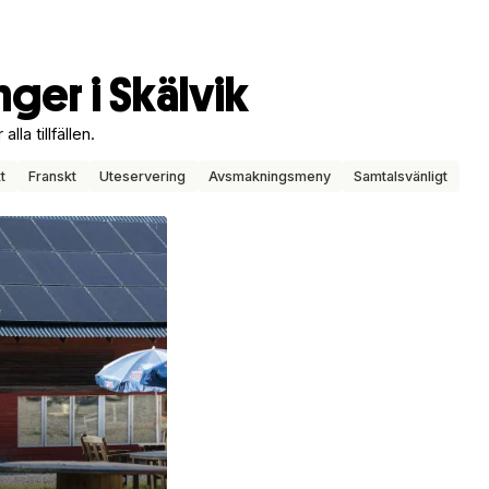
ger i Skälvik
lla tillfällen.
t
Franskt
Uteservering
Avsmakningsmeny
Samtalsvänligt
1