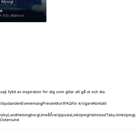
Mysigt
et
n 100, Mjällom
t fylld av inspiration för dig som gillar att gå ut och äta.
Erbjudanden
Evenemang
Presentkort
FAQ
För krögare
Kontakt
isby
Lund
Helsingborg
Umeå
Åre
Uppsala
Linköping
Halmstad
Täby
Jönköping
Östersund