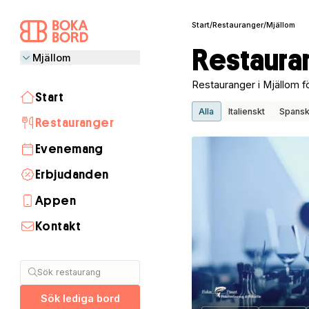
Start
/
Restauranger
/
Mjällom
Restaura
Mjällom
Restauranger i Mjällom för 
Start
Alla
Italienskt
Spansk
Restauranger
Evenemang
Erbjudanden
Appen
Kontakt
Stockholm
Göteborg
Malmö
Visby
Lund
Helsingborg
Umeå
Åre
Uppsala
Linköping
Halmstad
Täby
Jönköping
Luleå
Norrköping
Växjö
Borås
Sälen
Båstad
Skellefteå
Gävle
Östersund
Sök restaurang
Sök lediga bord