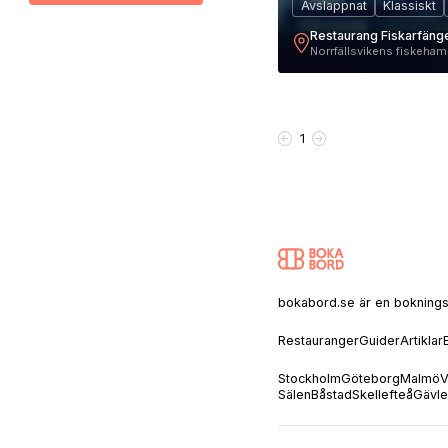
Avslappnat
Klassiskt
Restaurang Fiskarfäng
Norrfällsvikens fiskeham
1
bokabord.se är en bokningssaj
Restauranger
Guider
Artiklar
Stockholm
Göteborg
Malmö
V
Sälen
Båstad
Skellefteå
Gävle