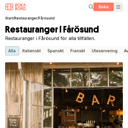
Boka
Start
/
Restauranger
/
Fårösund
Restauranger i Fårösund
Restauranger i Fårösund för alla tillfällen.
Alla
Italienskt
Spanskt
Franskt
Uteservering
A
1