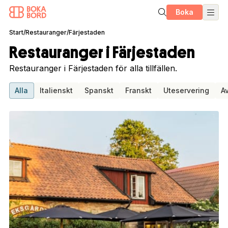
Boka
Start
/
Restauranger
/
Färjestaden
Restauranger i Färjestaden
Restauranger i Färjestaden för alla tillfällen.
Alla
Italienskt
Spanskt
Franskt
Uteservering
A
1