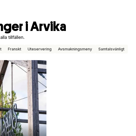
ger i Arvika
la tillfällen.
t
Franskt
Uteservering
Avsmakningsmeny
Samtalsvänligt
1