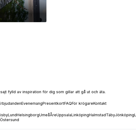
t fylld av inspiration för dig som gillar att gå ut och äta.
Erbjudanden
Evenemang
Presentkort
FAQ
För krögare
Kontakt
isby
Lund
Helsingborg
Umeå
Åre
Uppsala
Linköping
Halmstad
Täby
Jönköping
Östersund