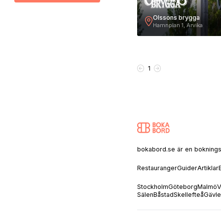
Olssons brygga
Hamnplan 1, Arvika
1
bokabord.se är en bokningssaj
Restauranger
Guider
Artiklar
Stockholm
Göteborg
Malmö
V
Sälen
Båstad
Skellefteå
Gävle