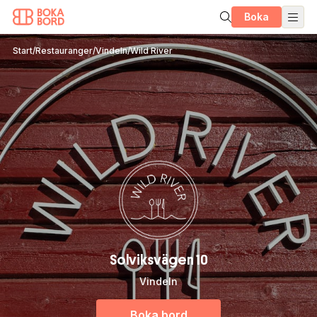
Boka
Start
/
Restauranger
/
Vindeln
/
Wild River
Solviksvägen 10
Vindeln
Boka bord