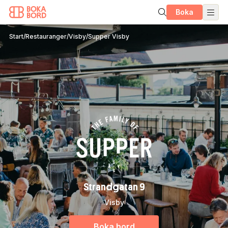
Boka
Start
/
Restauranger
/
Visby
/
Supper Visby
Strandgatan 9
Visby
Boka bord