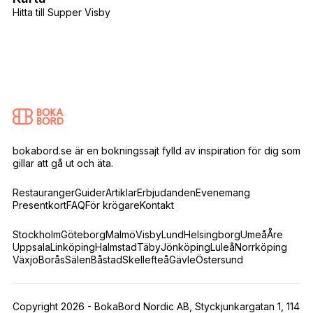
Hitta till Supper Visby
bokabord.se är en bokningssajt fylld av inspiration för dig som
gillar att gå ut och äta.
Restauranger
Guider
Artiklar
Erbjudanden
Evenemang
Presentkort
FAQ
För krögare
Kontakt
Stockholm
Göteborg
Malmö
Visby
Lund
Helsingborg
Umeå
Åre
Uppsala
Linköping
Halmstad
Täby
Jönköping
Luleå
Norrköping
Växjö
Borås
Sälen
Båstad
Skellefteå
Gävle
Östersund
Copyright 2026 - BokaBord Nordic AB, Styckjunkargatan 1, 114