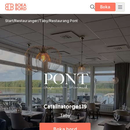
Boka
Start
/
Restauranger
/
Täby
/
Restaurang Pont
Catalinatorget 19
Täby
Boka bord