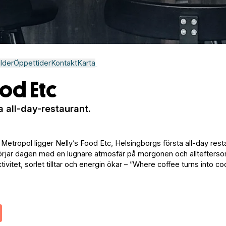
ilder
Öppettider
Kontakt
Karta
od Etc
a all-day-restaurant.
etropol ligger Nelly’s Food Etc, Helsingborgs första all-day rest
 börjar dagen med en lugnare atmosfär på morgonen och alltefters
tivitet, sorlet tilltar och energin ökar – ”Where coffee turns into coc