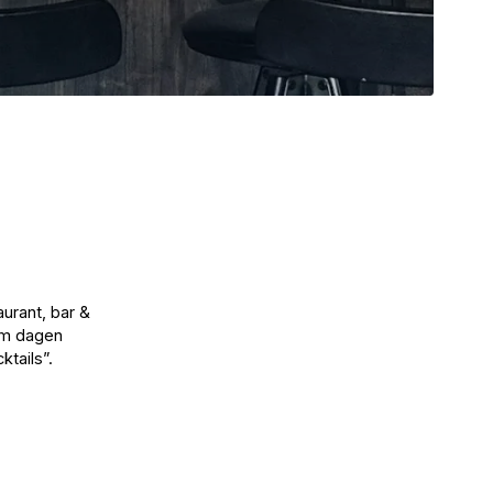
aurant, bar &
om dagen
ktails”.