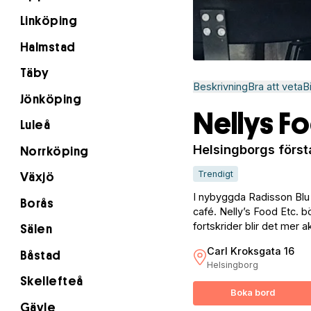
Linköping
Halmstad
Täby
Beskrivning
Bra att veta
B
Jönköping
Nellys Fo
Luleå
Helsingborgs först
Norrköping
Trendigt
Växjö
I nybyggda Radisson Blu M
Borås
café. Nelly’s Food Etc.
fortskrider blir det mer ak
Sälen
Carl Kroksgata 16
Båstad
Helsingborg
Skellefteå
Boka bord
Gävle