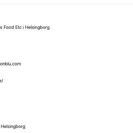
lys Food Etc i Helsingborg
sonblu.com
e/
 i Helsingborg