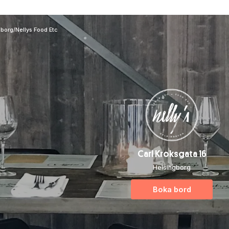
gborg
/
Nellys Food Etc
Carl Kroksgata 16
Helsingborg
Boka bord