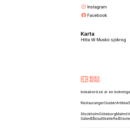
Instagram
Facebook
Karta
Hitta till Muskö sjökrog
bokabord.se är en bokningssaj
Restauranger
Guider
Artiklar
Stockholm
Göteborg
Malmö
V
Sälen
Båstad
Skellefteå
Gävle