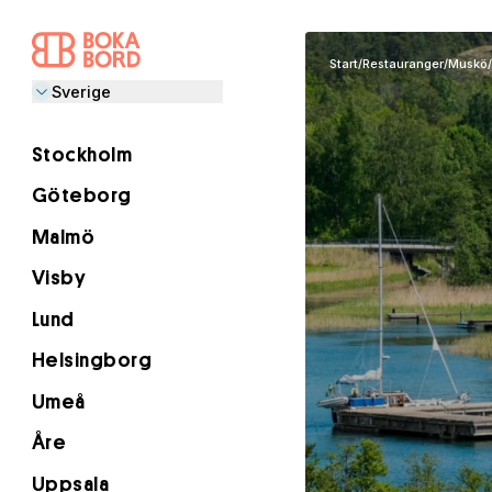
Start
/
Restauranger
/
Muskö
/
Sverige
Stockholm
Göteborg
Malmö
Visby
Lund
Helsingborg
Umeå
Åre
Uppsala