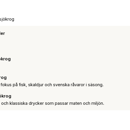
sjökrog
der
jökrog
rog
fokus på fisk, skaldjur och svenska råvaror i säsong.
ökrog
er och klassiska drycker som passar maten och miljön.