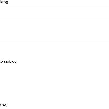
ökrog
kö sjökrog
.se/