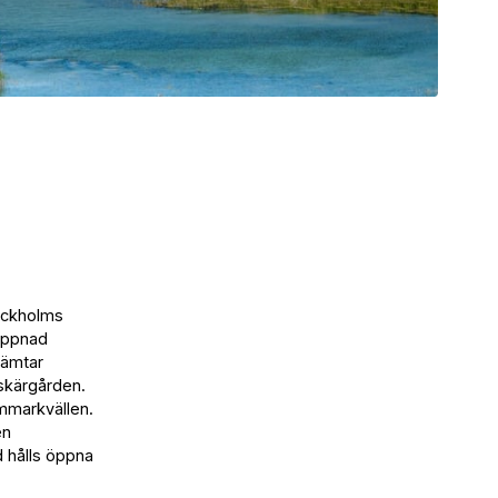
ockholms
appnad
hämtar
 skärgården.
ommarkvällen.
en
 hålls öppna