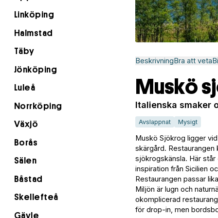
Linköping
Halmstad
Täby
Beskrivning
Bra att veta
B
Jönköping
Muskö s
Luleå
Italienska smaker 
Norrköping
Avslappnat
Mysigt
Växjö
Muskö Sjökrog ligger vi
Borås
skärgård. Restaurangen 
sjökrogskänsla. Här står
Sälen
inspiration från Sicilien
Båstad
Restaurangen passar lika
Miljön är lugn och naturn
Skellefteå
okomplicerad restaurangu
för drop-in, men bords
Gävle