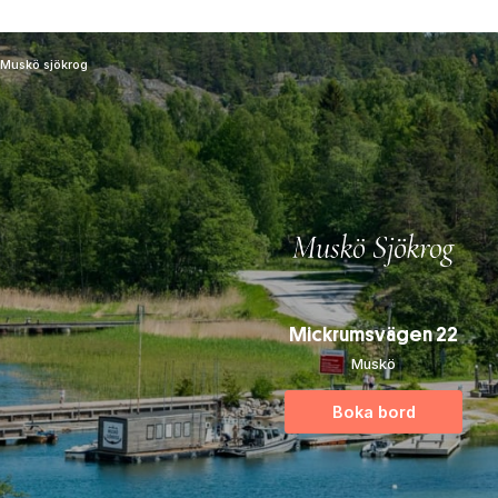
Muskö sjökrog
Mickrumsvägen 22
Muskö
Boka bord