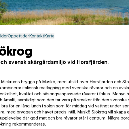
ilder
Öppettider
Kontakt
Karta
jökrog
och svensk skärgårdsmiljö vid Horsfjärden.
d Mickrums brygga på Muskö, med utsikt över Horsfjärden och St
kombinerar italiensk matlagning med svenska råvaror och en avsl
 enkelhet, kvalitet och säsongsanpassade råvaror i fokus. Menyn 
 och Amalfi, samtidigt som den tar vara på smaker från den svenska
 bra för en lång lunch i solen som för middag vid vattnet under s
ära, med bryggan och havet precis intill. Muskö Sjökrog vill skapa 
pplevelse där god mat och bra råvaror står i centrum. Några bord
bokning rekommenderas.