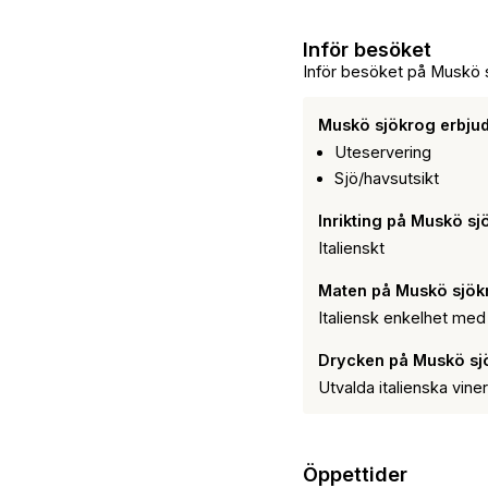
Inför besöket
Inför besöket på Muskö 
Muskö sjökrog erbju
Uteservering
Sjö/havsutsikt
Inrikting på Muskö s
Italienskt
Maten på Muskö sjök
Italiensk enkelhet med 
Drycken på Muskö sj
Utvalda italienska vin
Öppettider