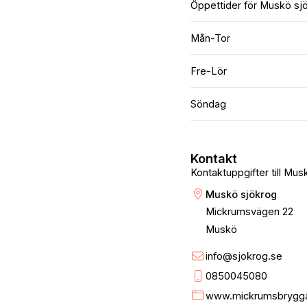
Öppettider för Muskö sj
Mån-Tor
Fre-Lör
Söndag
Kontakt
Kontaktuppgifter till Mus
Muskö sjökrog
Mickrumsvägen 22
Muskö
info@sjokrog.se
0850045080
www.mickrumsbrygga