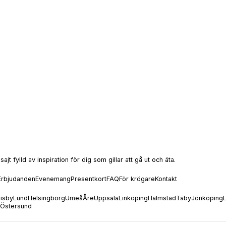
t fylld av inspiration för dig som gillar att gå ut och äta.
Erbjudanden
Evenemang
Presentkort
FAQ
För krögare
Kontakt
isby
Lund
Helsingborg
Umeå
Åre
Uppsala
Linköping
Halmstad
Täby
Jönköping
Östersund