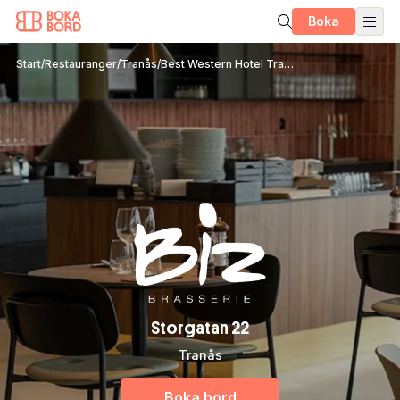
Boka
Start
/
Restauranger
/
Tranås
/
Best Western Hotel Tranås Statt
Storgatan 22
Tranås
Boka bord