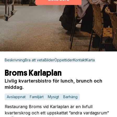
Beskrivning
Bra att veta
Bilder
Öppettider
Kontakt
Karta
Broms Karlaplan
Livlig kvartersbistro för lunch, brunch och
middag.
Avslappnat
Familjärt
Mysigt
Barhäng
Restaurang Broms vid Karlaplan är en livfull
kvarterskrog och ett uppskattat ”andra vardagsrum”