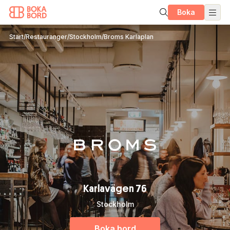
Boka
Start
/
Restauranger
/
Stockholm
/
Broms Karlaplan
Karlavägen 76
Stockholm
Boka bord