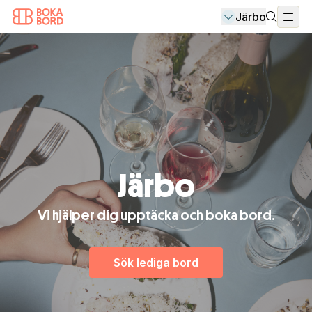
Järbo
Järbo
Vi hjälper dig upptäcka och boka bord.
Sök lediga bord