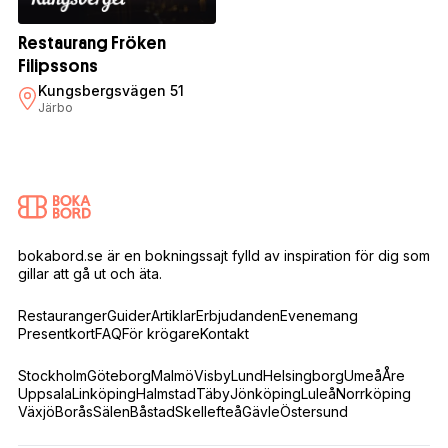
Restaurang Fröken
Filipssons
Kungsbergsvägen 51
Järbo
bokabord.se är en bokningssajt fylld av inspiration för dig som
gillar att gå ut och äta.
Restauranger
Guider
Artiklar
Erbjudanden
Evenemang
Presentkort
FAQ
För krögare
Kontakt
Stockholm
Göteborg
Malmö
Visby
Lund
Helsingborg
Umeå
Åre
Uppsala
Linköping
Halmstad
Täby
Jönköping
Luleå
Norrköping
Växjö
Borås
Sälen
Båstad
Skellefteå
Gävle
Östersund