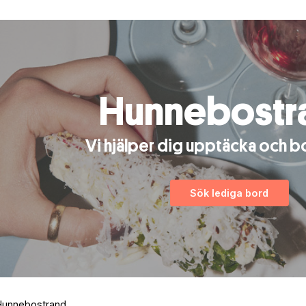
Hunnebostr
Vi hjälper dig upptäcka och b
Sök lediga bord
 Hunnebostrand.