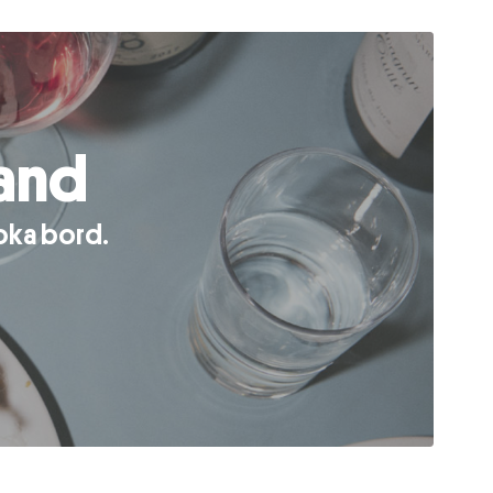
and
oka bord.