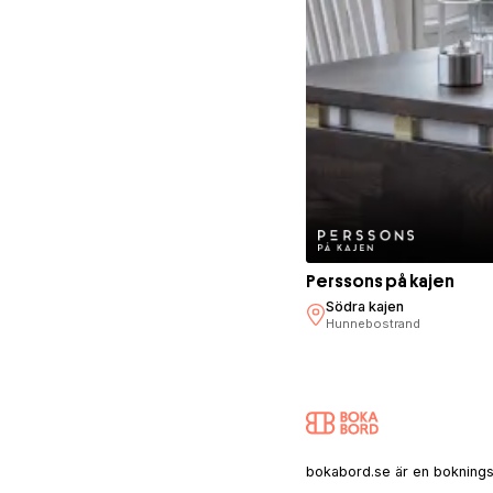
Perssons på kajen
Södra kajen
Hunnebostrand
bokabord.se är en bokningssaj